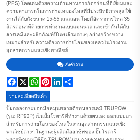
(PPS) โดดเด่นด้วยความต้านทานการกัดกร่อนที่ดีเยี่ยมและ
ความสามารถในการถ่ายเทของไหลที่มีประสิทธิภาพสูง ใช้
งานได้กับถังขนาด 15-55 แกลลอน โดยมีอัตราการไหล 35
ลิตรต่อนาทีด้วยการทำงานแบบแมนนวล และเข้ากันได้กับ
สารเคมีและผลิตภัณฑ์ปิโตรเลียมต่างๆ อย่างกว้างขวาง
เหมาะสำหรับความต้องการถ่ายโอนของเหลวในโรงงาน
อุตสาหกรรมและเชิงพาณิชย์
ส่งคำถาม
Facebook
X
WhatsApp
Pinterest
LinkedIn
Share
รายละเอียดสินค้า
ปั๊มกลองกระบอกมือหมุนพลาสติกทนสารเคมี TRUPOW
(รุ่น: RP90P) เป็นปั๊มโรตารีที่ทำงานด้วยตนเอง ออกแบบมา
สำหรับการถ่ายโอนของไหลในงานอุตสาหกรรมและเชิง
พาณิชย์ต่างๆ ในฐานะผู้ผลิตมืออาชีพของ ปั๊มโรตารี
พลาสติกแบบใช้มือ TRUPOW ผ่านการควบคุมคุณภาพ