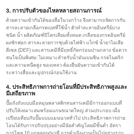
3. การปรับตัวของไหลหลายสถานการณ์
ด้วยความเข้ากันได้ของสื่อในวงกว้าง จึงสามารถจัดการกับ
สารละลายเกลือกรดเบสที่ใช้น้ำ ตัวทำละลายอินทรีย์บาง
ชนิด น้ำ ผลิตภัณฑ์ปิโตรเลียมทั้งหมด เกลือของกรดอินทรีย์
ผงซักฟอก สารละลายการชุบด้วยไฟฟ้า แว็กซ์ น้ำยาไอเสีย
ดีเซล (DEF) และสารเคมีที่มีฤทธิ์กัดกร่อนปานกลาง ข้อควร
สนใจเป็นพิเศษ: ไม่เหมาะสำหรับน้ำมันเบนซิน กรดไนตริก
และความหนืดสูง ของเหลว ต้องยืนยันความเข้ากันได้
ระหว่างสื่อและอุปกรณ์ก่อนใช้งาน
4. ประสิทธิภาพการถ่ายโอนที่มีประสิทธิภาพสูงและ
มีเสถียรภาพ
ปั๊มถังถังแบบมือหมุนพลาสติกทนสารเคมีมีการออกแบบที่
ปรับให้เหมาะสมพร้อมแกนขนาดใหญ่ ส่วนประกอบ เมื่อ
เปรียบเทียบกับปั๊มแบบแมนนวลทั่วไป ประสิทธิภาพการถ่าย
โอนได้รับการปรับปรุงอย่างมีนัยสำคัญโดยมีขั้นต่ำ อัตรา
การไหล 10 แกลลอน/นาที การดำเนินงานเป็นไปอย่างราบ