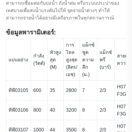
สามารถเชื่อมต่อกับบ่อน้ำ ถังน้ำฝน หรือระบบประปาของ
เทศบาลเพื่อส่งน้ำแรงดันไปให้ จุดจ่ายน้ำต่างๆ ทำให้
สามารถจ่ายน้ำได้อย่างมีเสถียรภาพในทุกสถานการณ์
ข้อมูลพารามิเตอร์:
การ
แม็กซ์
หัวสูง
ไหล
ซูค
แม็กซ์
กำลัง
สายเคเ
แบบอย่าง
สุด
สูงสุด
ความ
พรี
(วัตต์)
ความย
(M)
(ลิตร/
ลึก
(บาร์)
เอช)
(ม.)
H07RN
ทีพี03105
600
35
2800
7
2/3
F3G1.
H07RN
ทีพี03106
800
40
3200
8
2/3
F3G1.
H07RN
ทีพี03107
1000
44
3500
8
2/3