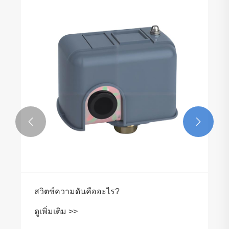
ได้รับการยกย่องอย่างสู
สำหรับสวนของเราจัดส่ง
หลังจากบรรจุภัณฑ์แบ
ดูเพิ่มเติม >>


ออะไร?