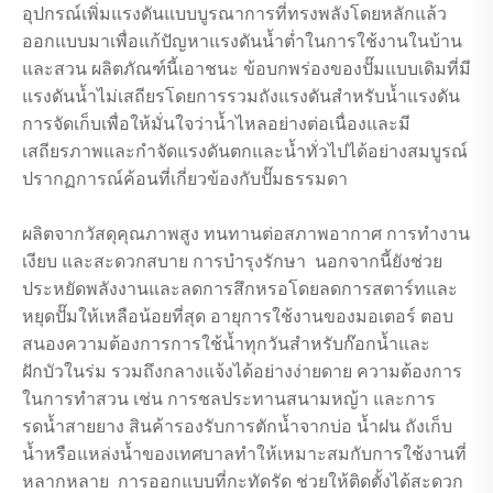
อุปกรณ์เพิ่มแรงดันแบบบูรณาการที่ทรงพลังโดยหลักแล้ว
ออกแบบมาเพื่อแก้ปัญหาแรงดันน้ำต่ำในการใช้งานในบ้าน
และสวน ผลิตภัณฑ์นี้เอาชนะ ข้อบกพร่องของปั๊มแบบเดิมที่มี
แรงดันน้ำไม่เสถียรโดยการรวมถังแรงดันสำหรับน้ำแรงดัน
การจัดเก็บเพื่อให้มั่นใจว่าน้ำไหลอย่างต่อเนื่องและมี
เสถียรภาพและกำจัดแรงดันตกและน้ำทั่วไปได้อย่างสมบูรณ์
ปรากฏการณ์ค้อนที่เกี่ยวข้องกับปั๊มธรรมดา
ผลิตจากวัสดุคุณภาพสูง ทนทานต่อสภาพอากาศ การทำงาน
เงียบ และสะดวกสบาย การบำรุงรักษา นอกจากนี้ยังช่วย
ประหยัดพลังงานและลดการสึกหรอโดยลดการสตาร์ทและ
หยุดปั๊มให้เหลือน้อยที่สุด อายุการใช้งานของมอเตอร์ ตอบ
สนองความต้องการการใช้น้ำทุกวันสำหรับก๊อกน้ำและ
ฝักบัวในร่ม รวมถึงกลางแจ้งได้อย่างง่ายดาย ความต้องการ
ในการทำสวน เช่น การชลประทานสนามหญ้า และการ
รดน้ำสายยาง สินค้ารองรับการตักน้ำจากบ่อ น้ำฝน ถังเก็บ
น้ำหรือแหล่งน้ำของเทศบาลทำให้เหมาะสมกับการใช้งานที่
หลากหลาย การออกแบบที่กะทัดรัด ช่วยให้ติดตั้งได้สะดวก