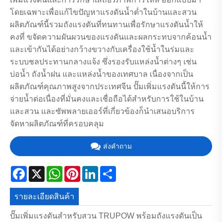
โดยเฉพาะเพื่อแก้ไขปัญหาแรงดันน้ำต่ำในบ้านและสวน
ผลิตภัณฑ์นี้รวมถังแรงดันที่ทนทานเพื่อรักษาแรงดันน้ำให้
คงที่ ขจัดความผันผวนของแรงดันและผลกระทบจากค้อนน้ำ
และเข้ากันได้อย่างกว้างขวางกับเครื่องใช้น้ำในร่มและ
ระบบชลประทานกลางแจ้ง ซึ่งรองรับแหล่งน้ำต่างๆ เช่น
บ่อน้ำ ถังน้ำฝน และแหล่งน้ำของเทศบาล เนื่องจากเป็น
ผลิตภัณฑ์คุณภาพสูงจากประเทศจีน ปั๊มเพิ่มแรงดันนี้ให้การ
จ่ายน้ำต่อเนื่องที่มั่นคงและเชื่อถือได้สำหรับการใช้ในบ้าน
และสวน และซัพพลายเออร์ที่เกี่ยวข้องก็นำเสนอบริการ
จัดหาผลิตภัณฑ์ที่ครอบคลุม
ส่งคำถาม
Facebook
X
WhatsApp
Pinterest
LinkedIn
Share
รายละเอียดสินค้า
ปั๊มเพิ่มแรงดันสำหรับสวน TRUPOW พร้อมถังแรงดันเป็น