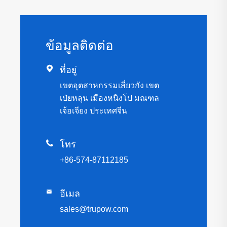
ข้อมูลติดต่อ

ที่อยู่
เขตอุตสาหกรรมเสี่ยวกัง เขต
เป่ยหลุน เมืองหนิงโป มณฑล
เจ้อเจียง ประเทศจีน

โทร
+86-574-87112185

อีเมล
sales@trupow.com