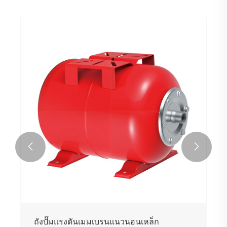


ถังปั๊มแรงดันเมมเบรนแนวนอนเหล็ก