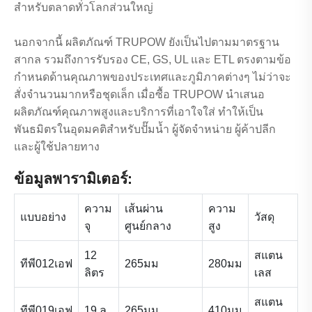
สำหรับตลาดทั่วโลกส่วนใหญ่
นอกจากนี้ ผลิตภัณฑ์ TRUPOW ยังเป็นไปตามมาตรฐาน
สากล รวมถึงการรับรอง CE, GS, UL และ ETL ตรงตามข้อ
กำหนดด้านคุณภาพของประเทศและภูมิภาคต่างๆ ไม่ว่าจะ
สั่งจำนวนมากหรือชุดเล็ก เมื่อซื้อ TRUPOW นำเสนอ
ผลิตภัณฑ์คุณภาพสูงและบริการที่เอาใจใส่ ทำให้เป็น
พันธมิตรในอุดมคติสำหรับปั๊มน้ำ ผู้จัดจำหน่าย ผู้ค้าปลีก
และผู้ใช้ปลายทาง
ข้อมูลพารามิเตอร์:
ความ
เส้นผ่าน
ความ
แบบอย่าง
วัสดุ
จุ
ศูนย์กลาง
สูง
12
สแตน
ทีพี012เอฟ
265มม
280มม
ลิตร
เลส
สแตน
ทีพี019เอฟ
19 ล
265มม
410มม