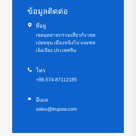
ข้อมูลติดต่อ

ที่อยู่
เขตอุตสาหกรรมเสี่ยวกัง เขต
เป่ยหลุน เมืองหนิงโป มณฑล
เจ้อเจียง ประเทศจีน

โทร
+86-574-87112185

อีเมล
sales@trupow.com