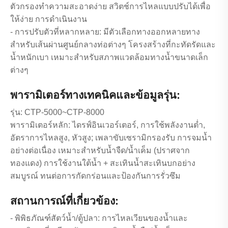
ตัวกรองทำความสะอาดง่าย สวิตช์การไหลแบบปรับได้เพื่อ
ให้ง่าย การดำเนินงาน
- การปรับตัวที่หลากหลาย: มีตัวเลือกทางออกหลายทาง
สำหรับเส้นผ่านศูนย์กลางท่อต่างๆ โครงสร้างที่กะทัดรัดและ
น้ำหนักเบา เหมาะสำหรับสภาพแวดล้อมทางน้ำขนาดเล็ก
ต่างๆ
พารามิเตอร์ทางเทคนิคและข้อมูลรุ่น:
รุ่น: CTP-5000~CTP-8000
พารามิเตอร์หลัก: ไดรฟ์อินเวอร์เตอร์, การใช้พลังงานต่ำ,
อัตราการไหลสูง, หัวสูง; เพลาขับเซรามิกรองรับ การจมน้ำ
อย่างต่อเนื่อง เหมาะสำหรับน้ำจืด/น้ำเค็ม (ปราศจาก
ทองแดง) การใช้งานใต้น้ำ + สะเทินน้ำสะเทินบกอย่าง
สมบูรณ์ ทนต่อการกัดกร่อนและป้องกันการรั่วซึม
สถานการณ์ที่เกี่ยวข้อง:
- พิพิธภัณฑ์สัตว์น้ำ/ตู้ปลา: การไหลเวียนของน้ำและ