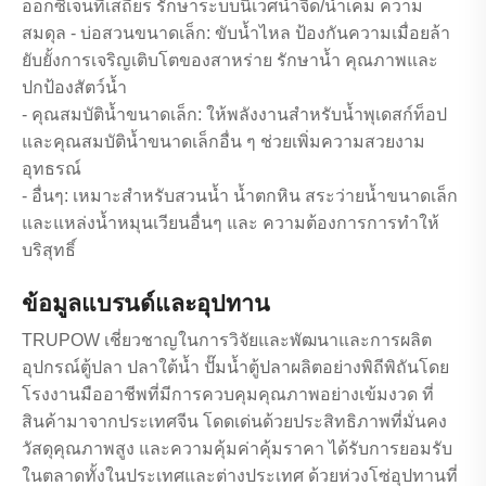
ออกซิเจนที่เสถียร รักษาระบบนิเวศน้ำจืด/น้ำเค็ม ความ
สมดุล - บ่อสวนขนาดเล็ก: ขับน้ำไหล ป้องกันความเมื่อยล้า
ยับยั้งการเจริญเติบโตของสาหร่าย รักษาน้ำ คุณภาพและ
ปกป้องสัตว์น้ำ
- คุณสมบัติน้ำขนาดเล็ก: ให้พลังงานสำหรับน้ำพุเดสก์ท็อป
และคุณสมบัติน้ำขนาดเล็กอื่น ๆ ช่วยเพิ่มความสวยงาม
อุทธรณ์
- อื่นๆ: เหมาะสำหรับสวนน้ำ น้ำตกหิน สระว่ายน้ำขนาดเล็ก
และแหล่งน้ำหมุนเวียนอื่นๆ และ ความต้องการการทำให้
บริสุทธิ์
ข้อมูลแบรนด์และอุปทาน
TRUPOW เชี่ยวชาญในการวิจัยและพัฒนาและการผลิต
อุปกรณ์ตู้ปลา ปลาใต้น้ำ ปั๊มน้ำตู้ปลาผลิตอย่างพิถีพิถันโดย
โรงงานมืออาชีพที่มีการควบคุมคุณภาพอย่างเข้มงวด ที่
สินค้ามาจากประเทศจีน โดดเด่นด้วยประสิทธิภาพที่มั่นคง
วัสดุคุณภาพสูง และความคุ้มค่าคุ้มราคา ได้รับการยอมรับ
ในตลาดทั้งในประเทศและต่างประเทศ ด้วยห่วงโซ่อุปทานที่