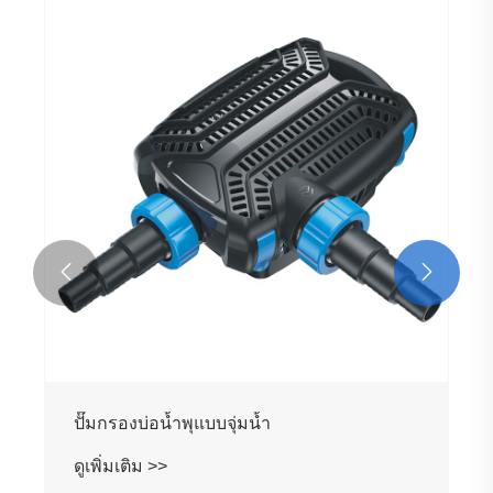


ปั๊มกรองบ่อน้ำพุแบบจุ่มน้ำ
ดูเพิ่มเติม >>