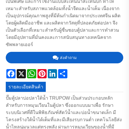
เป็นพิเศษ และการใช้งานแบบสะเทินน้ำสะเทินบก ทำให้
เหมาะสำหรับสภาพแวดล้อมทั้งน้ำจืดและน้ำเค็ม เนื่องจาก
เป็นอุปกรณ์คุณภาพสูงที่มีต้นกำเนิดมาจากประเทศจีน ผลิต
โดยผู้ผลิตมืออาชีพ และผลิตจากวัสดุที่ปลอดภัยต่อปลา จึง
เป็นตัวเลือกที่เหมาะสำหรับผู้ชื่นชอบตู้ปลาและการทำสวน
โดยมีอุปทานที่มั่นคงและการสนับสนุนทางเทคนิคจาก
ซัพพลายเออร์
ส่งคำถาม
Facebook
X
WhatsApp
Pinterest
LinkedIn
Share
รายละเอียดสินค้า
ปั๊มตู้ปลาบ่อปลาใต้น้ำ TRUPOW เป็นส่วนประกอบหลัก
สำหรับการหมุนเวียนในตู้ปลา ซึ่งออกแบบมาเพื่อ รักษา
ระบบนิเวศที่ดีในพิพิธภัณฑ์สัตว์น้ำและบ่อน้ำขนาดเล็ก มี
โครงสร้างใต้น้ำได้เต็มที่และมีเสียงรบกวนต่ำ เทคโนโลยีส่ง
น้ำไหลนุ่มนวลแต่ทรงพลัง ผ่านการหมุนเวียนของน้ำที่มี