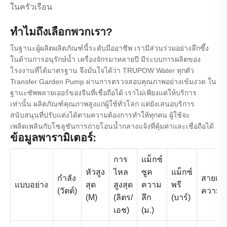
ในครัวเรือน
ทำไมถึงเลือกพวกเรา?
ในฐานะผู้ผลิตผลิตภัณฑ์นี้ระดับมืออาชีพ เรามีส่วนร่วมอย่างลึกซึ้ง
ในด้านการอนุรักษ์น้ำ เครื่องจักรมาหลายปี มีระบบการผลิตของ
โรงงานที่ได้มาตรฐาน จึงมั่นใจได้ว่า TRUPOW Water ทุกตัว
Transfer Garden Pump ผ่านการตรวจสอบคุณภาพอย่างเข้มงวด ใน
ฐานะซัพพลายเออร์ของจีนที่เชื่อถือได้ เราไม่เพียงแต่ให้บริการ
เท่านั้น ผลิตภัณฑ์คุณภาพสูงแก่ผู้ใช้ทั่วโลก แต่ยังเสนอบริการ
สนับสนุนที่ปรับแต่งได้ตามความต้องการทำให้ทุกคน ผู้ใช้จะ
เพลิดเพลินกับโซลูชันการถ่ายโอนน้ำกลางแจ้งที่คุ้มค่าและเชื่อถือได้
ข้อมูลพารามิเตอร์:
การ
แม็กซ์
หัวสูง
ไหล
ซูค
แม็กซ์
กำลัง
สายเคเ
แบบอย่าง
สุด
สูงสุด
ความ
พรี
(วัตต์)
ความย
(M)
(ลิตร/
ลึก
(บาร์)
เอช)
(ม.)