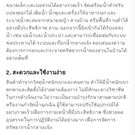
ขนาดเล็ก และบ่อสวนได้อย่างรวดเร็ว จัดเตรียมน้ำสำหรับ
แปลงดอกไม้ เติมน้ำ น้ำพุและเครื่องให้อาหารนก และ
ระบายน้ำสะสมจากสนามหญ้า ลานบ้าน หรือพื้นที่ราบต่ำได้
อย่างมีประสิทธิภาพ ลาน; นอกจากนี้ยังเข้ากันได้กับแหล่ง
น้ำ เช่น บ่อน้ำและน้ำประปา และสามารถเชื่อมต่อกับระบบ
ชลประทานได้ ระบบและก๊อกน้ำกลางแจ้ง ตอบสนองความ
ต้องการการยกและกระจายทรัพยากรน้ำของสวนในบ้านได้
อย่างเต็มที่
2. สะดวกและใช้งานง่าย
สินค้าทำจากวัสดุน้ำหนักเบาและทนทาน ทำให้มีน้ำหนักเบา
พกพาและติดตั้งได้ง่ายตามต้องการ ไม่มีทักษะทางวิชาชีพ
ในการดำเนินงาน ไม่ว่าจะเป็นงานบำรุงรักษาสวนตามปกติ
หรืองานกำจัดน้ำฉุกเฉิน ผู้ใช้สามารถปรับใช้อุปกรณ์ได้
อย่างรวดเร็วเพื่อการถ่ายเทน้ำที่มีประสิทธิภาพ ซึ่งช่วยลด
อุปสรรคในการปฏิบัติงานได้อย่างมาก เพื่อการจัดการ
ทรัพยากรน้ำกลางแจ้ง