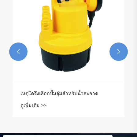


เหตุใดจึงเลือกปั๊มจุ่มสำหรับน้ำสะอาด
ดูเพิ่มเติม >>