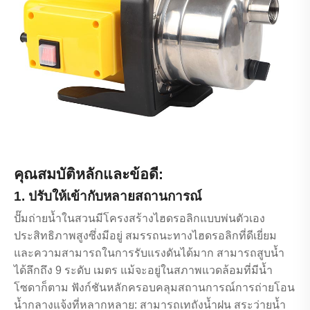
คุณสมบัติหลักและข้อดี:
1. ปรับให้เข้ากับหลายสถานการณ์
ปั๊มถ่ายน้ำในสวนมีโครงสร้างไฮดรอลิกแบบพ่นตัวเอง
ประสิทธิภาพสูงซึ่งมีอยู่ สมรรถนะทางไฮดรอลิกที่ดีเยี่ยม
และความสามารถในการรับแรงดันได้มาก สามารถสูบน้ำ
ได้ลึกถึง 9 ระดับ เมตร แม้จะอยู่ในสภาพแวดล้อมที่มีน้ำ
โซดาก็ตาม ฟังก์ชันหลักครอบคลุมสถานการณ์การถ่ายโอน
น้ำกลางแจ้งที่หลากหลาย: สามารถเทถังน้ำฝน สระว่ายน้ำ