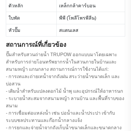
ตัวหลัก
เหล็กกล้าคาร์บอน
ใบพัด
พีพี (โพลีโพรพีลีน)
หัวปั๊ม
สแตนเลส
สถานการณ์ที่เกี่ยวข้อง
ปั๊มสำหรับสวนถ่ายน้ำ TRUPOW ออกแบบมาโดยเฉพาะ
สำหรับการถ่ายโอนทรัพยากรน้ำในสวนภายในบ้านและ
สนามหญ้า แกนกลาง สถานการณ์การใช้งานได้แก่:
- การเทและถ่ายเทน้ำจากถังฝน สระว่ายน้ำขนาดเล็ก และ
บ่อสวน
- เติมน้ำสำหรับแปลงดอกไม้ น้ำพุ และอุปกรณ์ให้อาหารนก
- ระบายน้ำสะสมจากสนามหญ้า ลานบ้าน และพื้นที่ราบของ
สนาม
- การเชื่อมต่อแหล่งน้ำ เช่น บ่อน้ำและน้ำประปา เข้ากับ
ระบบชลประทานและก๊อกน้ำกลางแจ้ง
- การยกและจ่ายน้ำจากถังเก็บน้ำขนาดเล็กและขนาดกลาง