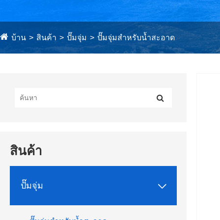
บ้าน
สินค้า
ปั๊มจุ่ม
ปั๊มจุ่มสำหรับน้ำสะอาด
สินค้า

ปั๊มจุ่ม