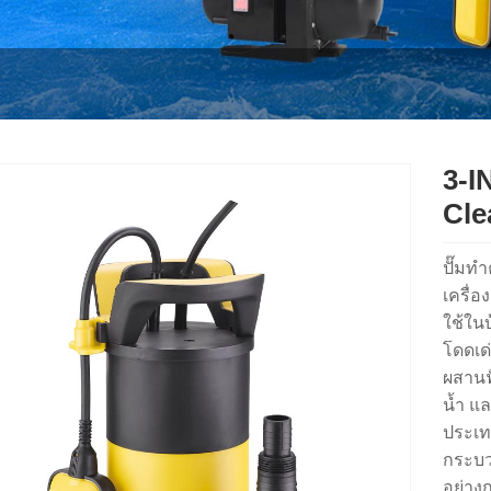
3-I
Cl
ปั๊มท
เครื่
ใช้ในบ
โดดเด
ผสานฟ
น้ำ แล
ประเท
กระบว
อย่าง