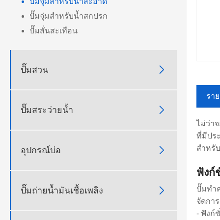
ปั๊มจุ่มสำหรับน้ำสะอาด
ปั๊มจุ่มสำหรับน้ำสกปรก
ปั๊มสั่นสะเทือน

ปั๊มสวน
ราย

ปั๊มสระว่ายน้ำ
ไม่ว่า
ที่มีป
สำหรับ

อุปกรณ์บ่อ
ฟังก์
ปั๊มทำ

ปั๊มถ่ายน้ำมันเชื้อเพลิง
จัดการ
- ฟังก