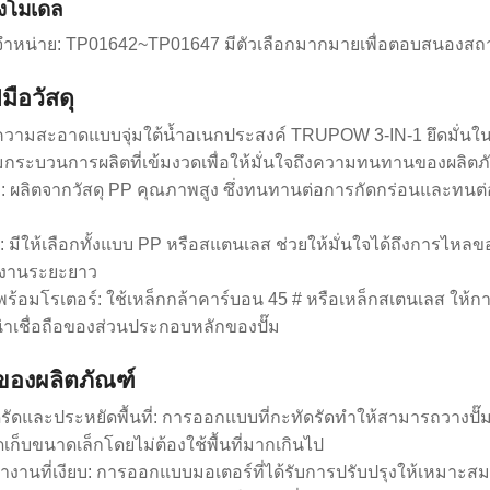
วงโมเดล
่มีจำหน่าย: TP01642~TP01647 มีตัวเลือกมากมายเพื่อตอบสนอง
มือวัสดุ
ความสะอาดแบบจุ่มใต้น้ำอเนกประสงค์ TRUPOW 3-IN-1 ยึดมั่น
กระบวนการผลิตที่เข้มงวดเพื่อให้มั่นใจถึงความทนทานของผลิตภ
ั๊ม: ผลิตจากวัสดุ PP คุณภาพสูง ซึ่งทนทานต่อการกัดกร่อนและทน
ด: มีให้เลือกทั้งแบบ PP หรือสแตนเลส ช่วยให้มั่นใจได้ถึงการไห
นงานระยะยาว
พร้อมโรเตอร์: ใช้เหล็กกล้าคาร์บอน 45 # หรือเหล็กสเตนเลส ให้ก
าเชื่อถือของส่วนประกอบหลักของปั๊ม
ีของผลิตภัณฑ์
ดรัดและประหยัดพื้นที่: การออกแบบที่กะทัดรัดทำให้สามารถวางปั๊มใน
จัดเก็บขนาดเล็กโดยไม่ต้องใช้พื้นที่มากเกินไป
ำงานที่เงียบ: การออกแบบมอเตอร์ที่ได้รับการปรับปรุงให้เหมาะ