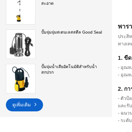
สะอาด
พารา
ปั๊มจุ่มจุ่มสเตนเลสสตีล Good Seal
ประสิท
ทางเทค
1. ขี
ปั๊มจุ่มน้ำเสียอัตโนมัติสำหรับน้ำ
- อุณห
สกปรก
- อุณห
2. กา
- ตัวป
ดูเพิ่มเติม
และรับ
- ฉนวน
- ระดั