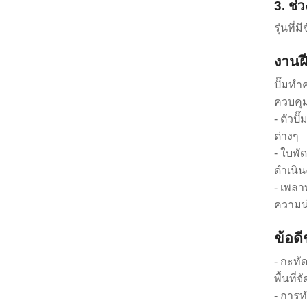
3. ช่
รุ่นที
งานฝี
ปั๊มทำ
ควบคุม
- ตัวป
ต่างๆ
- ใบพั
ดำเนิ
- เพลา
ความน่
ข้อด
- กะทั
พื้นที่
- การท