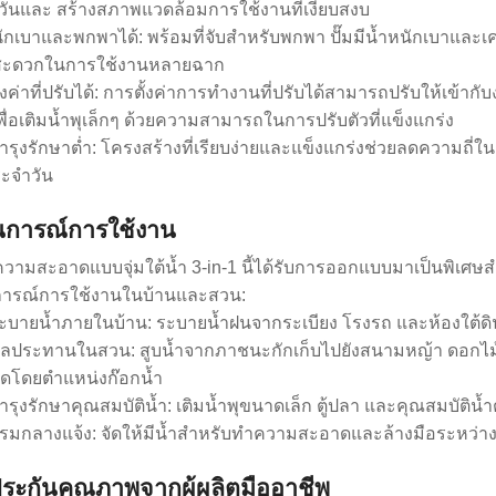
ันและ สร้างสภาพแวดล้อมการใช้งานที่เงียบสงบ
นักเบาและพกพาได้: พร้อมที่จับสำหรับพกพา ปั๊มมีน้ำหนักเบาและเคล
ะดวกในการใช้งานหลายฉาก
ั้งค่าที่ปรับได้: การตั้งค่าการทำงานที่ปรับได้สามารถปรับให้เข้าก
เพื่อเติมน้ำพุเล็กๆ ด้วยความสามารถในการปรับตัวที่แข็งแกร่ง
ำรุงรักษาต่ำ: โครงสร้างที่เรียบง่ายและแข็งแกร่งช่วยลดความถี
ระจำวัน
การณ์การใช้งาน
ความสะอาดแบบจุ่มใต้น้ำ 3-in-1 นี้ได้รับการออกแบบมาเป็นพิเ
ารณ์การใช้งานในบ้านและสวน:
ะบายน้ำภายในบ้าน: ระบายน้ำฝนจากระเบียง โรงรถ และห้องใต้ดิน
ลประทานในสวน: สูบน้ำจากภาชนะกักเก็บไปยังสนามหญ้า ดอกไม้ 
ัดโดยตำแหน่งก๊อกน้ำ
ำรุงรักษาคุณสมบัติน้ำ: เติมน้ำพุขนาดเล็ก ตู้ปลา และคุณสมบัติน
รรมกลางแจ้ง: จัดให้มีน้ำสำหรับทำความสะอาดและล้างมือระหว่า
ระกันคุณภาพจากผู้ผลิตมืออาชีพ