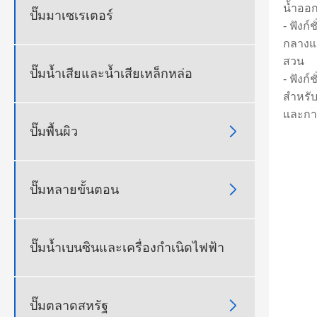
น้ำออก
ปั๊มมาเซเรเตอร์
- ฟังก
กลางแจ
สวน
ปั๊มน้ำเสียและน้ำเสียเหล็กหล่อ
- ฟังก
สำหรับ
และกา

ปั๊มพื้นผิว

ปั๊มหลายขั้นตอน
ปั๊มน้ำเบนซินและเครื่องกำเนิดไฟฟ้า

ปั๊มตลาดสหรัฐ