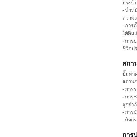
ประจำว
- น้ำห
ความส
- การต
ใต้ดิน
- การบ
ชีวิตป
สถาน
ปั๊มทำ
สถานก
- การร
- การช
ถูกจำก
- การบ
- กิจก
การป