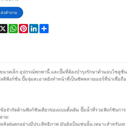
ส่งคำถาม
acebook
X
WhatsApp
Pinterest
LinkedIn
Share
ขนาดเล็ก อุปกรณ์พกพานี้ และปั๊มที่ต้องบำรุงรักษาต่ำมอบโซลูชั่น
ก์ชั่น ปั๊มจุ่มสะอาดยังทำหน้าที่เป็นซัพพลายเออร์ที่น่าเชื่อถือ
ำกัดด้านฟังก์ชันเดียวของแบบดั้งเดิม ปั๊มน้ำที่รวมฟังก์ชันการ
ลาย:
ถหลังฝนตกอย่างมีประสิทธิภาพ มันยังเป็นเช่นนั้น เหมาะสำหรับเท