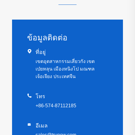
ข้อมูลติดต่อ

ที่อยู่
เขตอุตสาหกรรมเสี่ยวกัง เขต
เป่ยหลุน เมืองหนิงโป มณฑล
เจ้อเจียง ประเทศจีน

โทร
+86-574-87112185

อีเมล
sales@trupow.com