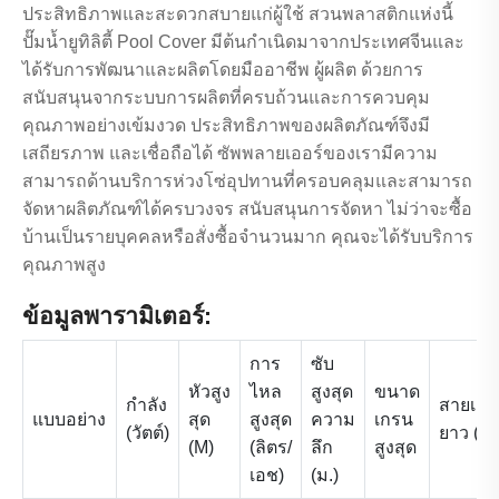
ประสิทธิภาพและสะดวกสบายแก่ผู้ใช้ สวนพลาสติกแห่งนี้
ปั๊มน้ำยูทิลิตี้ Pool Cover มีต้นกำเนิดมาจากประเทศจีนและ
ได้รับการพัฒนาและผลิตโดยมืออาชีพ ผู้ผลิต ด้วยการ
สนับสนุนจากระบบการผลิตที่ครบถ้วนและการควบคุม
คุณภาพอย่างเข้มงวด ประสิทธิภาพของผลิตภัณฑ์จึงมี
เสถียรภาพ และเชื่อถือได้ ซัพพลายเออร์ของเรามีความ
สามารถด้านบริการห่วงโซ่อุปทานที่ครอบคลุมและสามารถ
จัดหาผลิตภัณฑ์ได้ครบวงจร สนับสนุนการจัดหา ไม่ว่าจะซื้อ
บ้านเป็นรายบุคคลหรือสั่งซื้อจำนวนมาก คุณจะได้รับบริการ
คุณภาพสูง
ข้อมูลพารามิเตอร์:
การ
ซับ
หัวสูง
ไหล
สูงสุด
ขนาด
กำลัง
สายเคเ
แบบอย่าง
สุด
สูงสุด
ความ
เกรน
(วัตต์)
ยาว (M)
(M)
(ลิตร/
ลึก
สูงสุด
เอช)
(ม.)