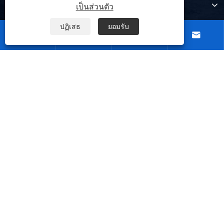
สินค้า
เป็นส่วนตัว
ปฏิเสธ
ยอมรับ




ติดต่อเรา
ตามเรามา
ลิขสิทธิ์ © 2026 Ningbo TRUPOW Industrial Trade Co.,Ltd. สงวน
ลิขสิทธิ์.
|
|
|
|
Links
Sitemap
RSS
XML
นโยบายความเป็นส่วนตัว