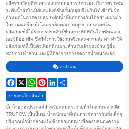
ผลิตจากวัสดุที่ทนทานและทนต่อการกัดกร่อน มีการตรวจจับ
ระดับน้ำอัตโนมัติและฟังก์ชันเริ่ม/หยุด ซึ่งปรับให้เข้ากับข้อ
กำหนดในการควบคุมระดับน้ำที่แตกต่างกันได้อย่างแม่นยำ
ในฐานะเครื่องมือไฮดรอลิกคุณภาพสูงจากประเทศจีน
ผลิตภัณฑ์นี้ได้รับการประดิษฐ์ขึ้นอย่างพิถีพิถันโดยซัพพลาย
เออร์มืออาชีพ ซึ่งมีทั้งการใช้งานจริงและความคุ้มค่า ทำให้
ผลิตภัณฑ์นี้เป็นตัวเลือกที่เหมาะสำหรับเจ้าของบ้าน ผู้ชื่น
ชอบการทำสวน และผู้ที่ต้องการการจัดการน้ำขนาดเล็ก
ส่งคำถาม
Facebook
X
WhatsApp
Pinterest
LinkedIn
Share
รายละเอียดสินค้า
ปั๊มน้ำอเนกประสงค์สำหรับคลุมสระว่ายน้ำในสวนพลาสติก
TRUPOW เป็นปั๊มจุ่มน้ำหนักเบาที่เน้นการจัดการกับสิ่งเล็กๆ
ปริมาณน้ำนิ่งกลางแจ้ง ซึ่งออกแบบมาเพื่อตอบสนองความ
ต้องการการระบายน้ำขนาดเล็กในพื้นที่กลางแจ้งที่อยู่อาศัย