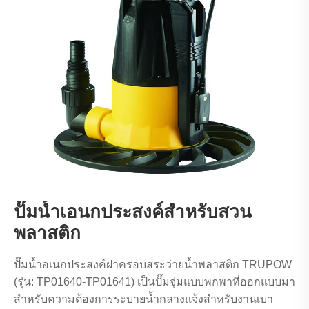
ปั๊มน้ำเอนกประสงค์สำหรับสวน
พลาสติก
ปั๊มน้ำอเนกประสงค์ฝาครอบสระว่ายน้ำพลาสติก TRUPOW
(รุ่น: TP01640-TP01641) เป็นปั๊มจุ่มแบบพกพาที่ออกแบบมา
สำหรับความต้องการระบายน้ำกลางแจ้งสำหรับงานเบา