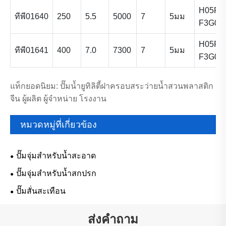
H05RN
ทีพี01640
250
5.5
5000
7
5มม
F3G0.
H05RN
ทีพี01641
400
7.0
7300
7
5มม
F3G0.
แท็กยอดนิยม: ปั๊มน้ำยูทิลิตี้ฝาครอบสระว่ายน้ำสวนพลาสติก
จีน ผู้ผลิต ผู้จำหน่าย โรงงาน
หมวดหมู่ที่เกี่ยวข้อง
ปั๊มจุ่มสำหรับน้ำสะอาด
ปั๊มจุ่มสำหรับน้ำสกปรก
ปั๊มสั่นสะเทือน
ส่งคำถาม