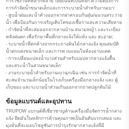
การใช้งานที่หลากหลาย โดยเน้นที่เป็นหลัก ความต้องการ
การกำจัดน้ำขนาดเล็กและการระบายน้ำสำหรับงานเบา:
- สูบน้ำฝนและน้ำค้างออกจากฝาครอบกันฝุ่น/ฉนวนสระว่าย
น้ำ เพื่อป้องกันการเจริญเติบโตของเชื้อราและความเสียหาย
- กำจัดน้ำที่สะสมออกจากลานบ้าน สนามหญ้า และระเบียง
หลังฝนตก เพื่อรักษาพื้นที่กลางแจ้งให้แห้ง และ สะอาด;
- ระบายน้ำที่ตกค้างจากกระถางต้นไม้กลางแจ้ง คุณสมบัติ
น้ำตกแต่งขนาดเล็ก และการควบแน่นในห้องอาบแดด
- การเปลี่ยนแปลงน้ำบางส่วนสำหรับบ่อปลากลางแจ้งตื้น
และสระน้ำในสวนขนาดเล็ก
- งานระบายน้ำสำหรับงานเบาฉุกเฉิน เช่น การกำจัดน้ำที่
สะสมจำนวนเล็กน้อยในโรงเก็บเครื่องมือกลางแจ้ง และ ตู้
เก็บของ และระบายน้ำส่วนเกินออกจากถาดปลูกต้นไม้
ข้อมูลแบรนด์และอุปทาน
TRUPOW แบรนด์ที่เชี่ยวชาญด้านเครื่องมือจัดการน้ำกลาง
แจ้ง ยึดมั่นในหลักการด้านคุณภาพเป็นอันดับแรกเสมอ และ
มุ่งมั่นที่จะมอบโซลูชันการบำรุงรักษากลางแจ้งที่มี