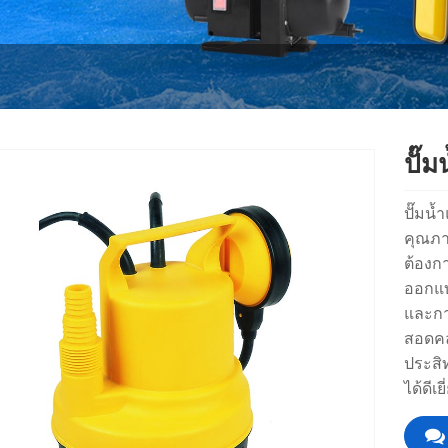
ปั๊
ปั๊มน
คุณภา
ต้องก
ออกแบ
และการ
สอดคล
ประสิ
ได้ดีเ