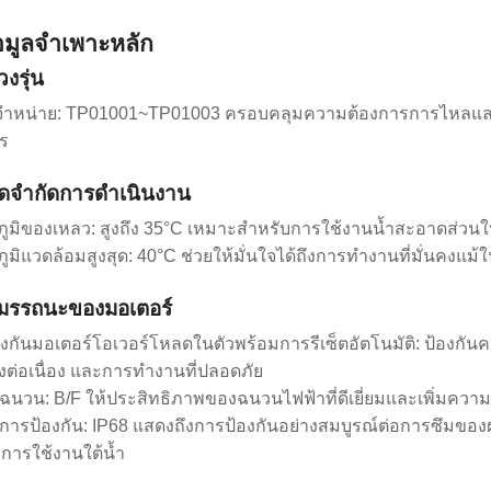
้อมูลจำเพาะหลัก
วงรุ่น
่มีจำหน่าย: TP01001~TP01003 ครอบคลุมความต้องการการไหลและ
ร
ีดจำกัดการดำเนินงาน
ภูมิของเหลว: สูงถึง 35°C เหมาะสำหรับการใช้งานน้ำสะอาดส่ว
ภูมิแวดล้อมสูงสุด: 40°C ช่วยให้มั่นใจได้ถึงการทำงานที่มั่นคงแม
สมรรถนะของมอเตอร์
้องกันมอเตอร์โอเวอร์โหลดในตัวพร้อมการรีเซ็ตอัตโนมัติ: ป้องก
างต่อเนื่อง และการทำงานที่ปลอดภัย
บฉนวน: B/F ให้ประสิทธิภาพของฉนวนไฟฟ้าที่ดีเยี่ยมและเพิ่มควา
บการป้องกัน: IP68 แสดงถึงการป้องกันอย่างสมบูรณ์ต่อการซึมของฝ
การใช้งานใต้น้ำ