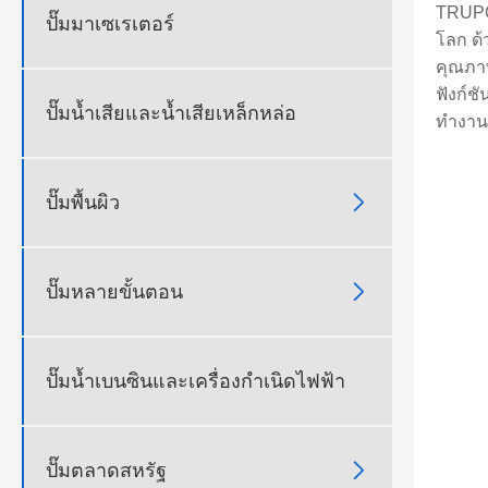
TRUPOW
ปั๊มมาเซเรเตอร์
โลก ด้
คุณภาพ
ฟังก์ช
ปั๊มน้ำเสียและน้ำเสียเหล็กหล่อ
ทำงานอ

ปั๊มพื้นผิว

ปั๊มหลายขั้นตอน
ปั๊มน้ำเบนซินและเครื่องกำเนิดไฟฟ้า

ปั๊มตลาดสหรัฐ