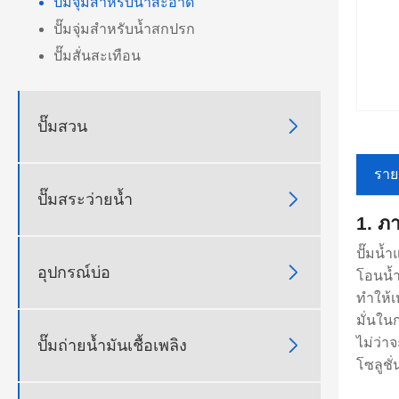
ปั๊มจุ่มสำหรับน้ำสะอาด
ปั๊มจุ่มสำหรับน้ำสกปรก
ปั๊มสั่นสะเทือน

ปั๊มสวน
ราย

ปั๊มสระว่ายน้ำ
1. ภ
ปั๊มน้

อุปกรณ์บ่อ
โอนน้ำ
ทำให้เ
มั่นใน
ไม่ว่า

ปั๊มถ่ายน้ำมันเชื้อเพลิง
โซลูชั