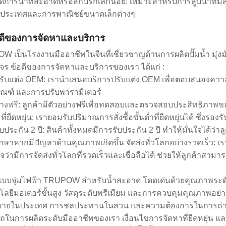
ัดการน้ำที่สะอาดหรือสกปรกเล็กน้อย: เหมาะสำหรับการสูบน้ำที่มีส
ประเทศและการพาณิชย์ขนาดเล็กต่างๆ
อดีของการจัดหาและบริการ
 เป็นโรงงานมืออาชีพในจีนที่เชี่ยวชาญด้านการผลิตปั๊มน้ำ มุ่งม
ร ข้อดีของการจัดหาและบริการของเรา ได้แก่ :
รับแต่ง OEM: เรานำเสนอบริการปรับแต่ง OEM เพื่อตอบสนองควา
ัณฑ์ และการปรับพารามิเตอร์
ย่างฟรี: ลูกค้ามีตัวอย่างฟรีเพื่อทดสอบและตรวจสอบประสิทธิภาพ
ที่ยืดหยุ่น: เรายอมรับปริมาณการสั่งซื้อขั้นต่ำที่ยืดหยุ่นได้ ซึ่ง
ับประกัน 2 ปี: สินค้าทั้งหมดมีการรับประกัน 2 ปี ทำให้มั่นใจได้ว
ักษาหากมีปัญหาด้านคุณภาพเกิดขึ้น จัดส่งทั่วโลกอย่างรวดเร็ว: เราไ
ใจว่ามีการจัดส่งทั่วโลกที่รวดเร็วและเชื่อถือได้ ช่วยให้ลูกค้าสามาร
ำแบบจุ่มไฟฟ้า TRUPOW สำหรับน้ำสะอาด โดดเด่นด้วยคุณภาพระดับส
ลยีมอเตอร์ขั้นสูง วัสดุระดับพรีเมียม และการควบคุมคุณภาพอย่างเ
อภายในประเทศ การชลประทานในสวน และความต้องการในการถ่าย
ในการผลิตระดับมืออาชีพของเรา เงื่อนไขการจัดหาที่ยืดหยุ่น แล