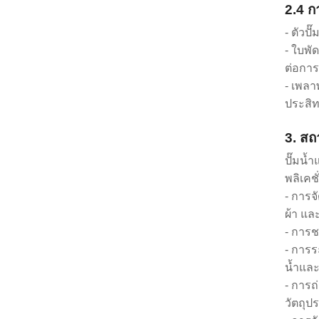
2.4 ก
- ตัวป
- ใบพั
ต่อการ
- เพลา
ประสิ
3. ส
ปั๊มน้
พลิเคช
- การจ
ผ้า แ
- การช
- การร
น้ำและ
- การถ
วัตถุป