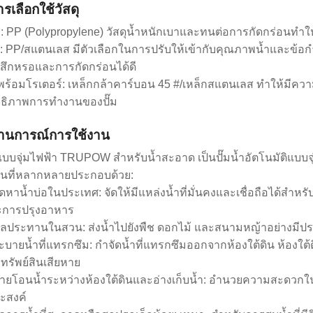
ารเลือกใช้วัสดุ
ั๊ม: PP (Polypropylene) วัสดุน้ำหนักเบาและทนต่อการกัดกร่อ
ด: PP/สแตนเลส มีตัวเลือกในการปรับให้เข้ากับคุณภาพน้ำและข้อ
สึกหรอและการกัดกร่อนได้ดี
พร้อมโรเตอร์: เหล็กกล้าคาร์บอน 45 #/เหล็กสแตนเลส ทำให้มีควา
ทธิภาพการทำงานของปั๊ม
ถานการณ์การใช้งาน
ำแบบจุ่มไฟฟ้า TRUPOW สำหรับน้ำสะอาด เป็นปั๊มน้ำอัตโนมัติ
ั่นที่หลากหลายประกอบด้วย:
ัดหาน้ำบ่อในประเทศ: จัดให้มีแหล่งน้ำที่มั่นคงและเชื่อถือได้สำ
ละการปรุงอาหาร
ลประทานในสวน: ส่งน้ำไปยังพืช ดอกไม้ และสนามหญ้าอย่างมีประส
ะบายน้ำที่แทรกซึม: กำจัดน้ำที่แทรกซึมออกจากห้องใต้ดิน ห้องใต้ด
ทรัพย์สินเสียหาย
่ายโอนน้ำระหว่างห้องใต้ดินและอ่างเก็บน้ำ: อำนวยความสะดวกใน
ระสงค์