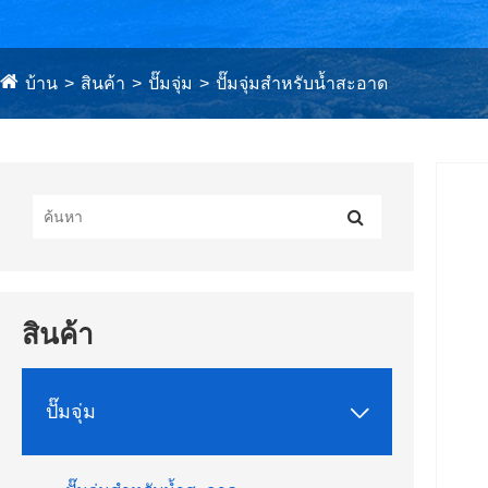
บ้าน
สินค้า
ปั๊มจุ่ม
ปั๊มจุ่มสำหรับน้ำสะอาด
สินค้า

ปั๊มจุ่ม