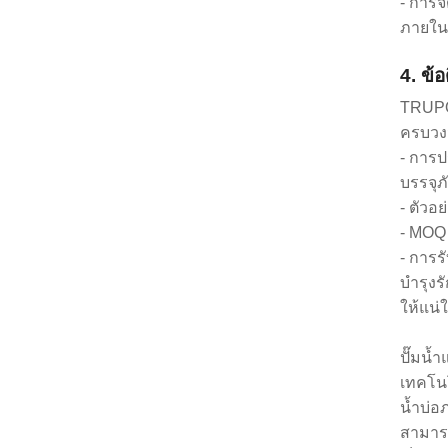
- การจ
ภายใน
4. ข้
TRUPOW
ครบวงจ
- การป
บรรจุภ
- ตัวอ
- MOQ 
- การร
บำรุงร
ให้แน่
ปั๊มน้
เทคโนโ
น้ำบ่
สามารถ