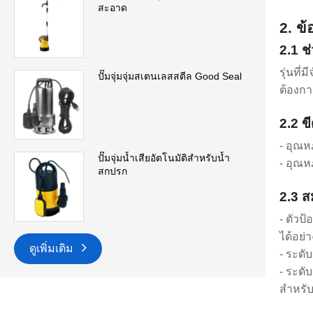
สะอาด
2. ข
2.1 ช่
รุ่นที
ปั๊มจุ่มจุ่มสเตนเลสสตีล Good Seal
ต้องกา
2.2 ข
- อุณห
ปั๊มจุ่มน้ำเสียอัตโนมัติสำหรับน้ำ
- อุณห
สกปรก
2.3 
- ตัวป
ได้อย่
ดูเพิ่มเติม
- ระดั
- ระดั
สำหรับ